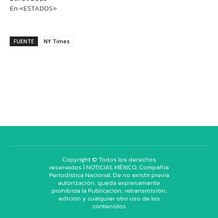
En «ESTADOS»
FUENTE
NY Times
Copyright © Todos los derechos
reservados | NOTICIAS MÉXICO, Compañía
Periodística Nacional. De no existir previa
autorización, queda expresamente
prohibida la Publicación, retransmisión,
edición y cualquier otro uso de los
contenidos