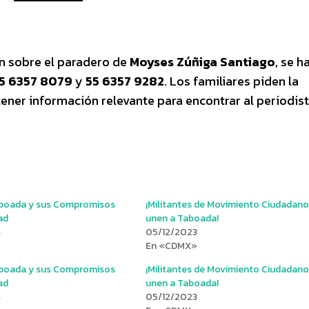
n sobre el paradero de
Moyses Zúñiga Santiago
, se h
5 6357 8079
y
55 6357 9282
. Los familiares piden la
ener información relevante para encontrar al periodis
boada y sus Compromisos
¡Militantes de Movimiento Ciudadano
ad
unen a Taboada!
4
05/12/2023
En «CDMX»
boada y sus Compromisos
¡Militantes de Movimiento Ciudadano
ad
unen a Taboada!
4
05/12/2023