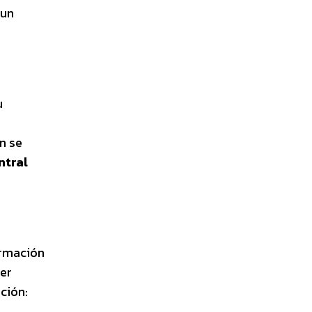
 un
u
n se
ntral
ormación
ber
ción: