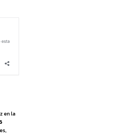
z en la
.6
es,