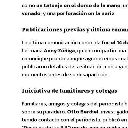
como
un tatuaje en el dorso de la mano
, 
venado
, y una
perforación en la nariz
.
Publicaciones previas y última comu
La última comunicación conocida fue
el 14 
hermana
Anny Zúñiga
, quien compartió una
comunique pronto aunque agradecemos cualqu
publicaron detalles de la situación, con alg
momentos antes de su desaparición.
Iniciativa de familiares y colegas
Familiares, amigos y colegas del periodista 
sobre su paradero.
Otto Berdiel
, investigad
tenido contacto con el periodista, publicó e
“Después de las 8:30 pm de anoche, nadie ha 