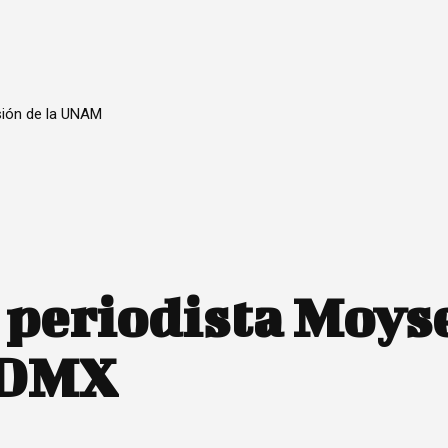
sión de la UNAM
 periodista Moys
CDMX