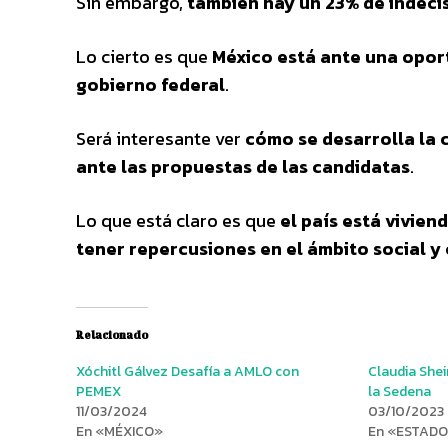
Sin embargo,
también hay un 23% de indeciso
Lo cierto es que
México está ante una oport
gobierno federal
.
Será interesante ver
cómo se desarrolla la 
ante las propuestas de las candidatas
.
Lo que está claro es que
el país está vivien
tener repercusiones en el ámbito social y 
Relacionado
Xóchitl Gálvez Desafía a AMLO con
Claudia She
PEMEX
la Sedena
11/03/2024
03/10/2023
En «MÉXICO»
En «ESTAD