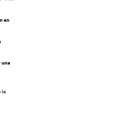
n en
s
r una
 la