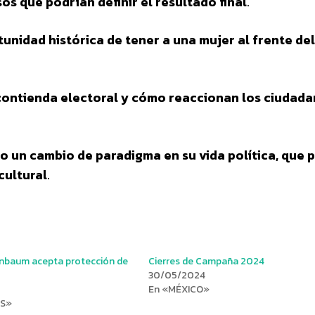
s que podrían definir el resultado final
.
unidad histórica de tener a una mujer al frente del
contienda electoral y cómo reaccionan los ciudad
do un cambio de paradigma en su vida política, que 
cultural
.
inbaum acepta protección de
Cierres de Campaña 2024
30/05/2024
En «MÉXICO»
OS»