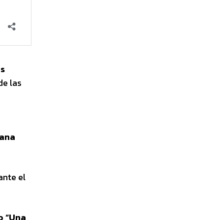
os
de las
cana
ante el
o “Una