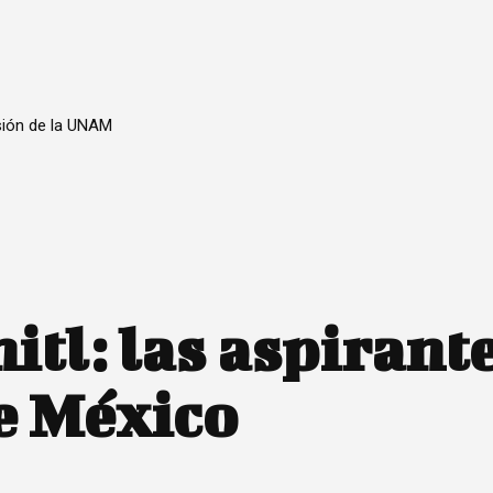
sión de la UNAM
itl: las aspirante
e México