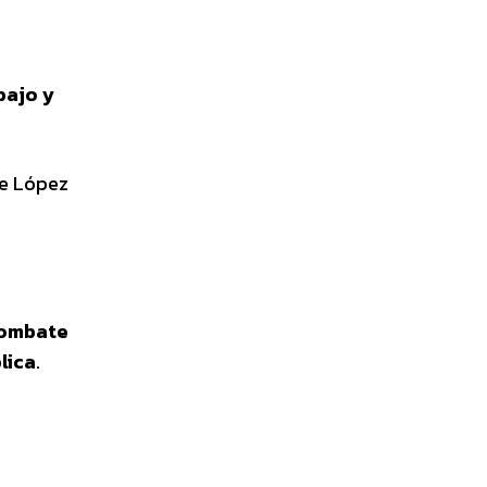
bajo y
de López
combate
lica
.