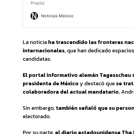
La noticia
ha trascendido las fronteras na
internacionales
, que han dedicado espacios 
candidatas.
El portal informativo alemán Tagesschau s
presidenta de México
y destacó que
se tra
colaboradora del actual mandatario
, And
Sin embargo,
también señaló que su persona
electorado.
Por su parte,
el diario estadounidense The 