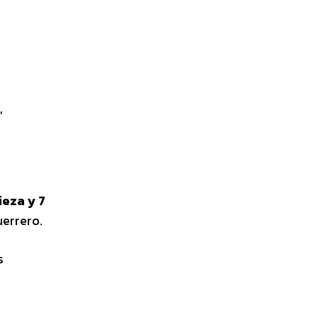
,
ieza y 7
uerrero.
s