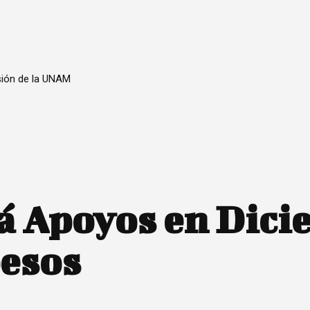
sión de la UNAM
á Apoyos en Dici
pesos