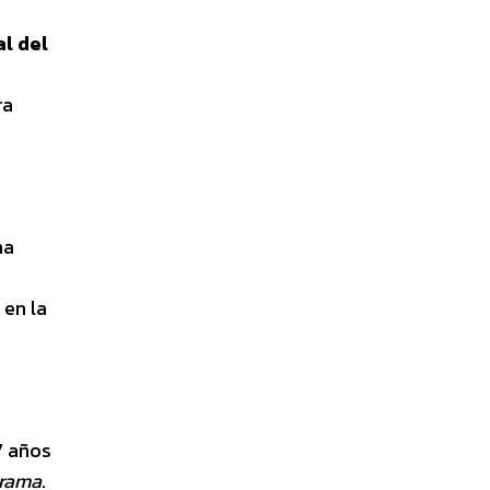
al del
ra
ha
 en la
7 años
orama
.