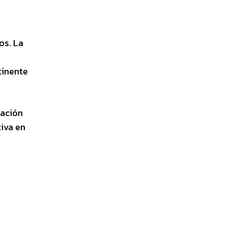
os. La
tinente
nación
tiva en