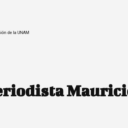
sión de la UNAM
eriodista Maurici