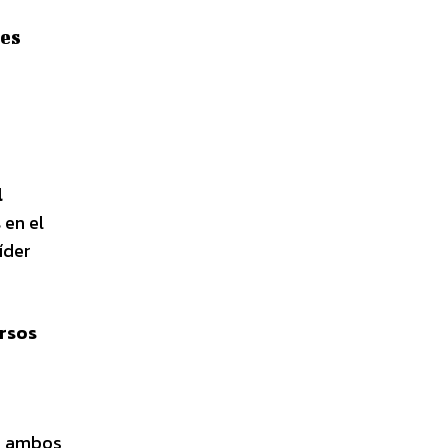
les
l
s
en el
íder
ersos
e ambos