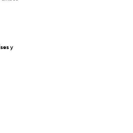
íses
y