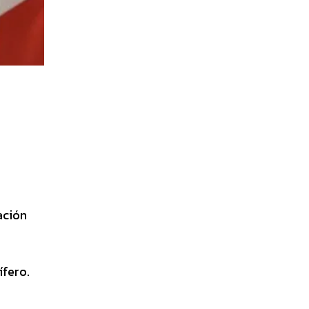
ación
ífero.