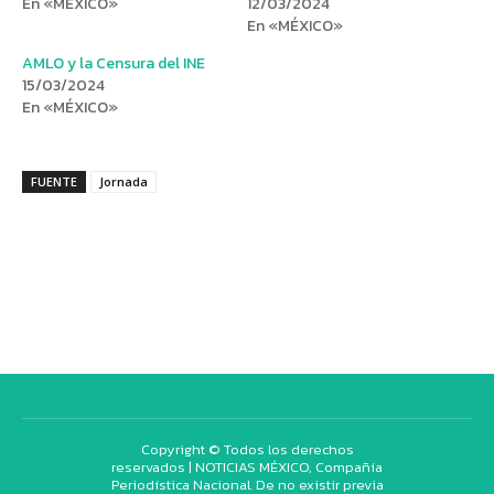
En «MÉXICO»
12/03/2024
En «MÉXICO»
AMLO y la Censura del INE
15/03/2024
En «MÉXICO»
FUENTE
Jornada
Copyright © Todos los derechos
reservados | NOTICIAS MÉXICO, Compañía
Periodística Nacional. De no existir previa