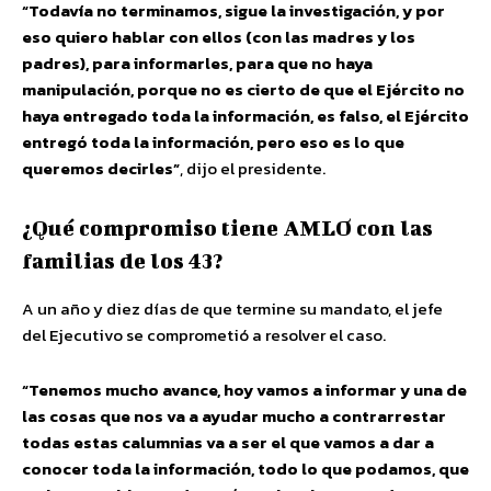
“Todavía no terminamos, sigue la investigación, y por
eso quiero hablar con ellos (con las madres y los
padres), para informarles, para que no haya
manipulación, porque no es cierto de que el Ejército no
haya entregado toda la información, es falso, el Ejército
entregó toda la información, pero eso es lo que
queremos decirles”
, dijo el presidente.
¿Qué compromiso tiene AMLO con las
familias de los 43?
A un año y diez días de que termine su mandato, el jefe
del Ejecutivo se comprometió a resolver el caso.
“Tenemos mucho avance, hoy vamos a informar y una de
las cosas que nos va a ayudar mucho a contrarrestar
todas estas calumnias va a ser el que vamos a dar a
conocer toda la información, todo lo que podamos, que