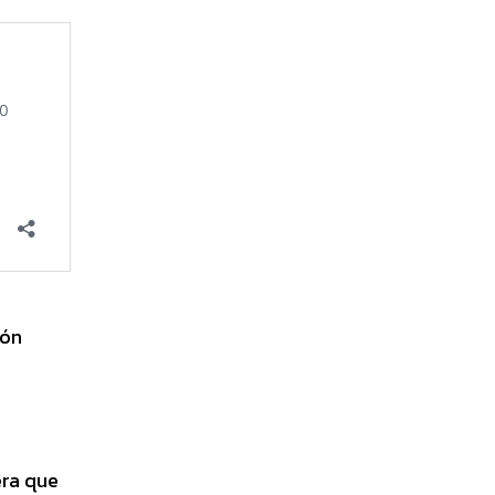
ión
era que