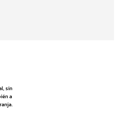
l, sin
bién a
ranja.