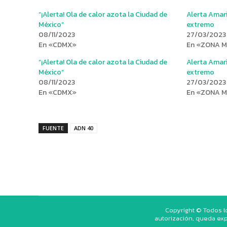
“¡Alerta! Ola de calor azota la Ciudad de
Alerta Amari
México”
extremo
08/11/2023
27/03/2023
En «CDMX»
En «ZONA 
“¡Alerta! Ola de calor azota la Ciudad de
Alerta Amari
México”
extremo
08/11/2023
27/03/2023
En «CDMX»
En «ZONA 
FUENTE
ADN 40
Copyright © Todos l
autorización, queda exp