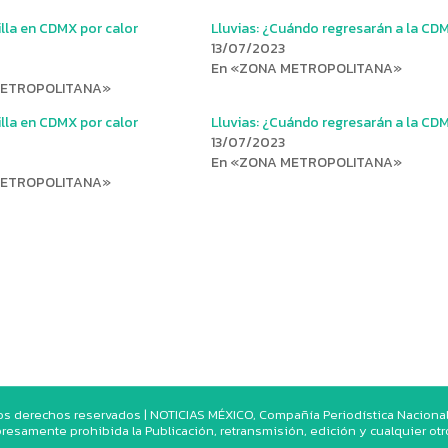
lla en CDMX por calor
Lluvias: ¿Cuándo regresarán a la CD
13/07/2023
En «ZONA METROPOLITANA»
METROPOLITANA»
lla en CDMX por calor
Lluvias: ¿Cuándo regresarán a la CD
13/07/2023
En «ZONA METROPOLITANA»
METROPOLITANA»
os derechos reservados | NOTICIAS MÉXICO, Compañía Periodística Nacional. 
resamente prohibida la Publicación, retransmisión, edición y cualquier ot