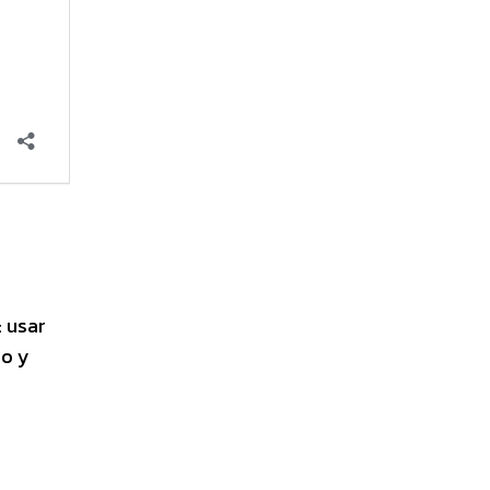
: usar
ro y