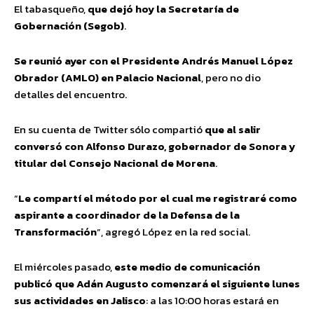
El tabasqueño,
que dejó hoy la Secretaría de
Gobernación (Segob)
.
Se reunió ayer con el Presidente Andrés Manuel López
Obrador (AMLO) en Palacio Nacional
, pero no dio
detalles del encuentro.
En su cuenta de Twitter sólo compartió
que al salir
conversó con Alfonso Durazo, gobernador de Sonora y
titular del Consejo Nacional de Morena
.
“
Le compartí el método por el cual me registraré como
aspirante a coordinador de la Defensa de la
Transformación
”, agregó López en la red social.
El miércoles pasado,
este medio de comunicación
publicó que Adán Augusto comenzará el siguiente lunes
sus actividades en Jalisco
: a las 10:00 horas estará en