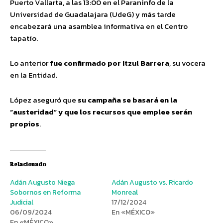
Puerto Vallarta, a las 13:00 en el Paraninfo de la
Universidad de Guadalajara (UdeG) y más tarde
encabezará una asamblea informativa en el Centro
tapatío.
Lo anterior
fue confirmado por Itzul Barrera
, su vocera
en la Entidad.
López aseguró que
su campaña se basará en la
“austeridad” y que los recursos que emplee serán
propios
.
Relacionado
Adán Augusto Niega
Adán Augusto vs. Ricardo
Sobornos en Reforma
Monreal
Judicial
17/12/2024
06/09/2024
En «MÉXICO»
En «MÉXICO»