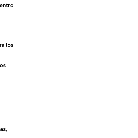
Centro
ra los
tos
as,