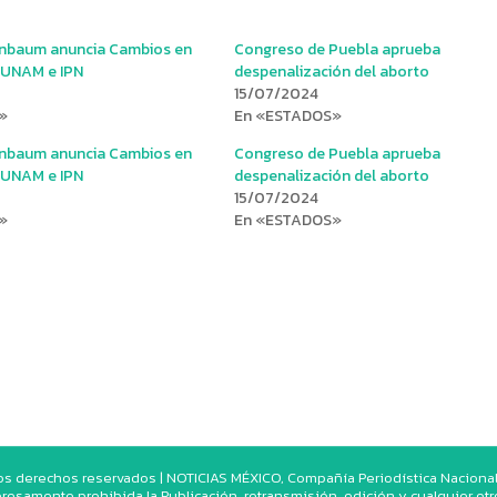
inbaum anuncia Cambios en
Congreso de Puebla aprueba
 UNAM e IPN
despenalización del aborto
15/07/2024
»
En «ESTADOS»
inbaum anuncia Cambios en
Congreso de Puebla aprueba
 UNAM e IPN
despenalización del aborto
15/07/2024
»
En «ESTADOS»
os derechos reservados | NOTICIAS MÉXICO, Compañía Periodística Nacional. 
resamente prohibida la Publicación, retransmisión, edición y cualquier ot