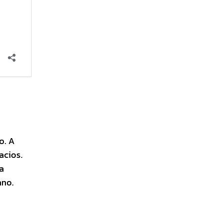
o. A
acios.
a
ano.