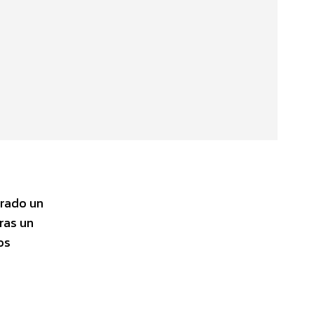
erado un
ras un
os