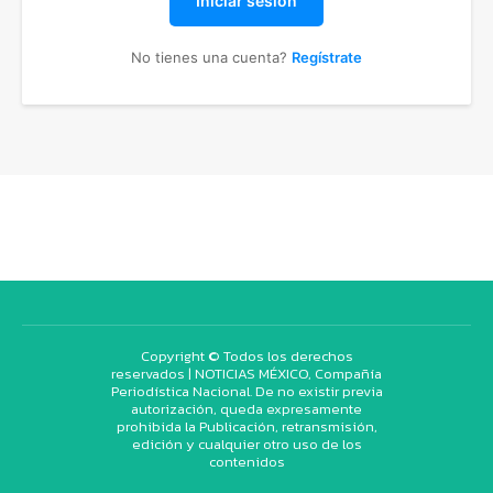
Iniciar sesión
No tienes una cuenta?
Regístrate
Copyright © Todos los derechos
reservados | NOTICIAS MÉXICO, Compañía
Periodística Nacional. De no existir previa
autorización, queda expresamente
prohibida la Publicación, retransmisión,
edición y cualquier otro uso de los
contenidos