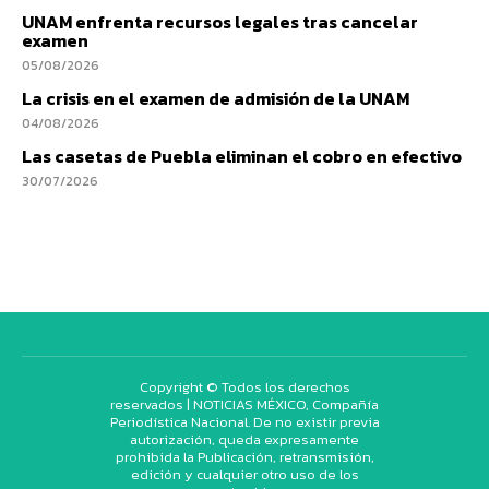
UNAM enfrenta recursos legales tras cancelar
examen
05/08/2026
La crisis en el examen de admisión de la UNAM
04/08/2026
Las casetas de Puebla eliminan el cobro en efectivo
30/07/2026
Copyright © Todos los derechos
reservados | NOTICIAS MÉXICO, Compañía
Periodística Nacional. De no existir previa
autorización, queda expresamente
prohibida la Publicación, retransmisión,
edición y cualquier otro uso de los